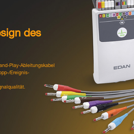
esign des
-and-Play-Ableitungskabel
opp-/Ereignis-
nalqualität.