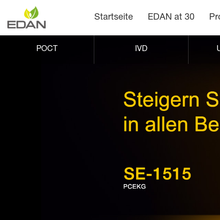
Startseite
EDAN at 30
Pr
POCT
IVD
U