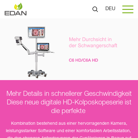
DEU
Mehr Details in schnellerer Geschwindigkeit
Diese neue digitale HD-Kolposkopeserie ist
die perfekte
Kombination bestehend aus einer hervorragenden Kamera,
leistungsstarker Software und einer komfortablen Arbeitsstation,