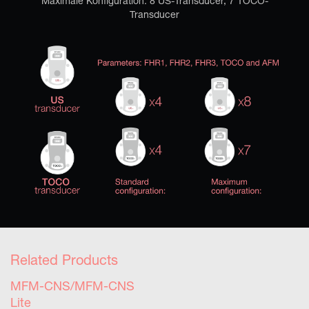
Maximale Konfiguration: 8 US-Transducer, 7 TOCO-
Transducer
Related Products
MFM-CNS/MFM-CNS
Lite