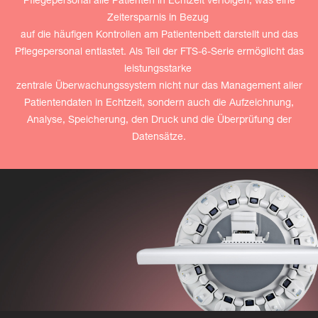
Pflegepersonal alle Patienten in Echtzeit verfolgen, was eine
Zeitersparnis in Bezug
auf die häufigen Kontrollen am Patientenbett darstellt und das
Pflegepersonal entlastet. Als Teil der FTS-6-Serie ermöglicht das
leistungsstarke
zentrale Überwachungssystem nicht nur das Management aller
Patientendaten in Echtzeit, sondern auch die Aufzeichnung,
Analyse, Speicherung, den Druck und die Überprüfung der
Datensätze.