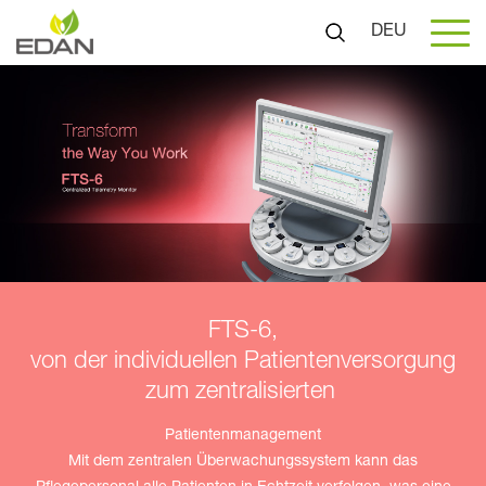
DEU
FTS-6,
von der individuellen Patientenversorgung
zum zentralisierten
Patientenmanagement
Mit dem zentralen Überwachungssystem kann das