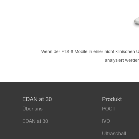
Wenn der FTS-6 Mobile in einer nicht klinische
analysiert werde
EDAN at 30
Produkt
Über uns
POCT
EDAN at 30
IVD
Ultraschall