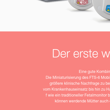
Der erste wi
Eine gute Kombin
Die Miniaturisierung des FTS-6 Mob
größere klinische Nachfrage zu b
vom Krankenhauseinsatz bis hin zu Ha
f wie ein traditioneller Fetalmonito
können werdende Mütter auch d