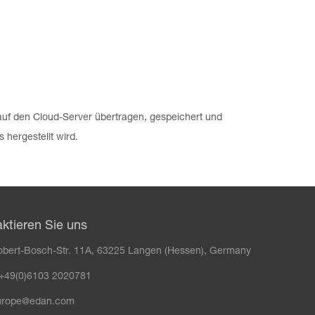
uf den Cloud-Server übertragen, gespeichert und
hergestellt wird.
ktieren Sie uns
bert-Bosch-Str. 11A, 63225 Langen (Hessen), Germany
 +49(0)6103 2020781
urope@edan.com