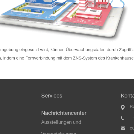
n Umgebung
eingesetzt wird, können Überwachungsdaten durch Zugriff a
n, indem eine Fernverbindung mit dem ZNS-System des Krankenhauses 
Services
Konta
Ro
Nachrichtencenter
T
Ausstellungen und
e