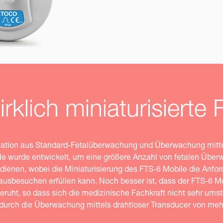
rklich miniaturisierte
ation aus Standard-Fetalüberwachung und Überwachung mitte
ile wurde entwickelt, um eine größere Anzahl von fetalen Übe
edienen, wobei die Miniaturisierung des FTS-6 Mobile die Anfo
usbesuchen erfüllen kann. Noch besser ist, dass der FTS-6 Mo
r beruht, so dass sich die medizinische Fachkraft nicht sehr um
urch die Überwachung mittels drahtloser Transducer von mehr 