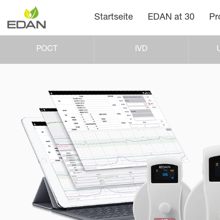
Startseite
EDAN at 30
Pr
POCT
IVD
U